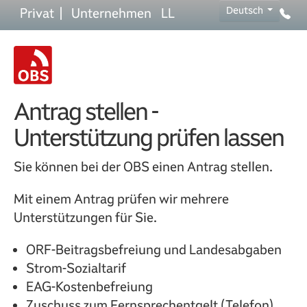
Skip to main content
Skip to page footer
Deutsch
Privat
|
Unternehmen
LL
Antrag stellen -
Unterstützung prüfen lassen
Sie können bei der OBS einen Antrag stellen.
Mit einem Antrag prüfen wir mehrere
Unterstützungen für Sie.
ORF-Beitragsbefreiung und Landesabgaben
Strom-Sozialtarif
EAG-Kostenbefreiung
Zuschuss zum Fernsprechentgelt (Telefon)