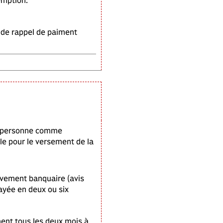
emption:
 de rappel de paiment
une personne comme
ble pour le versement de la
evement banquaire (avis
ayée en deux ou six
ent tous les deux mois à