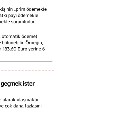
r kişinin „prim ödemekle
Katkı payı ödemekle
emekle sorumludur.
PA otomatik ödeme)
 bölünebilir. Örneğin,
m 183,60 Euro yerine 6
e geçmek ister
e olarak ulaşmaktır.
 ve çok daha fazlasını