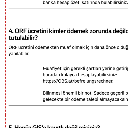
banka hesap özeti satırında bulabilirsiniz.
4. ORF ücretini kimler ödemek zorunda değild
tutulabilir?
ORF ücretini ödemekten muaf olmak için daha önce olduğu
yapılabilir.
Muafiyet için gerekli şartları yerine getir
buradan kolayca hesaplayabilirsiniz:
https://OBS.at/befreiungsrechner.
Bilinmesi önemli bir not: Sadece geçerli bi
gelecekte bir ödeme talebi almayacaksın
5. Henüz GIS’e kayıtlı değil misiniz?