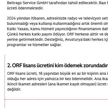
Beitrags Service GmbH tarafından tahsil edilecektir. Bazı 
ücreti ödenmektedir.
2024 yılından itibaren, adresinizde radyo ve televizyon set
bulunmadığı veya kullanıp kullanmadığınız artık önemli ol
Katkı Yasası, kamu hizmeti yayıncılığının finansmanını daha
Çünkü herkes katkı payını ödüyor. ORF herkese aittir ve d
yerine getirmektedir. Desteğiniz, Avusturya’daki herkes içi
programlar ve hizmetler sağlar.
2. ORF lisans ücretini kim ödemek zorundadır
ORF lisans ücreti, 18 yaşından büyük en az bir kişinin ana
olduğu her adres için yalnızca bir kez ödenmelidir. Ana ik
ikincil ikamet adresleri (ana ikamet kaydı olmayan) ücr
değildir.