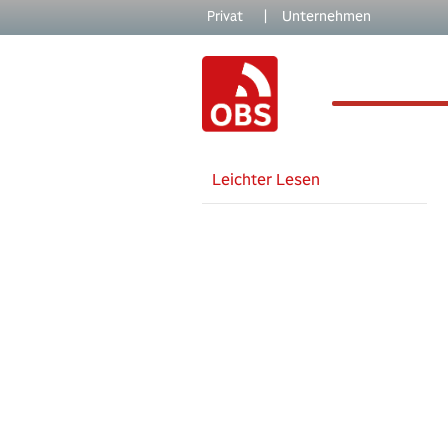
Skip to main content
Skip to page footer
Privat
|
Unternehmen
Leichter Lesen