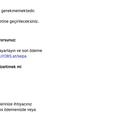
ası gerekmemektedir.
ine geçirileceksiniz.
yorsunuz:
ayarlayın ve son ödeme
://OBS.at/sepa
düzeltmek mi
erinize ihtiyacınız
vans ödemenizde veya