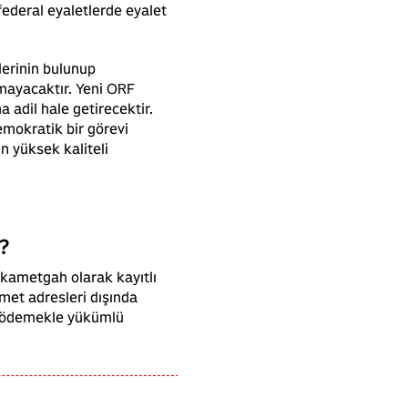
federal eyaletlerde eyalet
lerinin bulunup
mayacaktır. Yeni ORF
 adil hale getirecektir.
emokratik bir görevi
n yüksek kaliteli
?
 ikametgah olarak kayıtlı
amet adresleri dışında
et ödemekle yükümlü