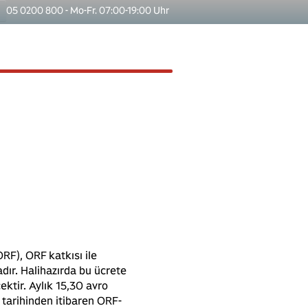
05 0200 800 - Mo-Fr. 07:00-19:00 Uhr
RF), ORF katkısı ile
adır. Halihazırda bu ücrete
ektir. Aylık 15,30 avro
 tarihinden itibaren ORF-