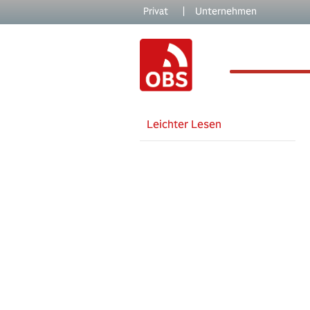
Skip to main content
Skip to page footer
Privat
|
Unternehmen
Leichter Lesen